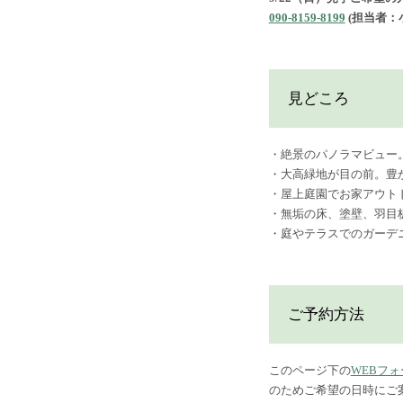
090-8159-8199
(担当者：
見どころ
・絶景のパノラマビュー
・大高緑地が目の前。豊
・屋上庭園でお家アウト
・無垢の床、塗壁、羽目
・庭やテラスでのガーデ
ご予約方法
このページ下の
WEBフォ
のためご希望の日時にご