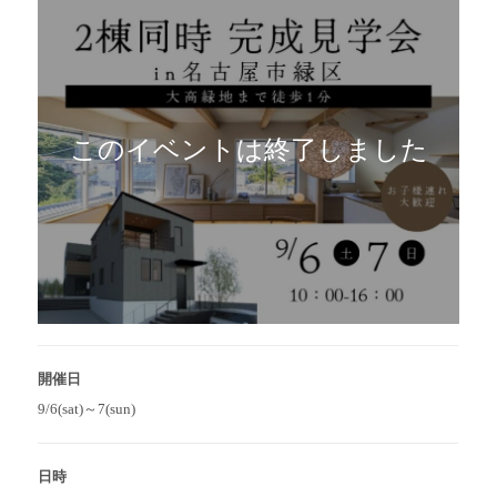
このイベントは終了しました
開催日
9/6(sat)～7(sun)
日時