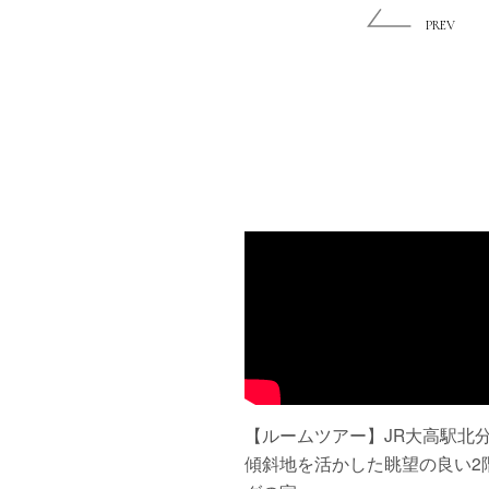
PREV
【ルームツアー】JR大高駅北分
傾斜地を活かした眺望の良い2