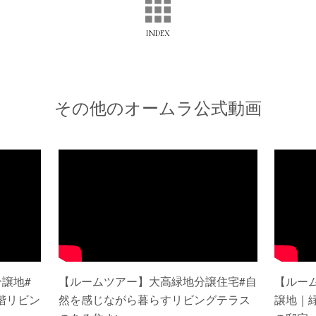
INDEX
その他のオームラ公式動画
譲地#
【ルームツアー】大高緑地分譲住宅#自
【ルーム
階リビン
然を感じながら暮らすリビングテラス
譲地｜