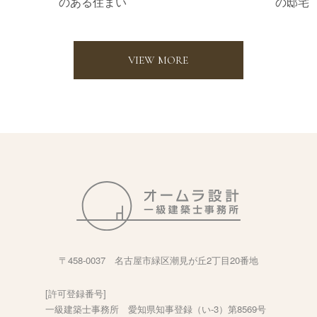
のある住まい
の邸宅
VIEW MORE
〒458-0037 名古屋市緑区潮見が丘2丁目20番地
[許可登録番号]
一級建築士事務所 愛知県知事登録（い-3）第8569号