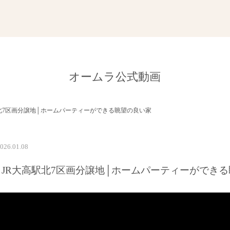
オームラ公式動画
北7区画分譲地│ホームパーティーができる眺望の良い家
026.01.08
JR大高駅北7区画分譲地│ホームパーティーができ