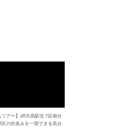
ツアー】JR大高駅北 7区画分
緑区の街並みを一望できる高台