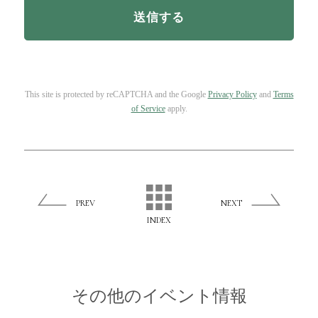
This site is protected by reCAPTCHA and the Google
Privacy Policy
and
Terms
of Service
apply.
PREV
NEXT
INDEX
その他のイベント情報