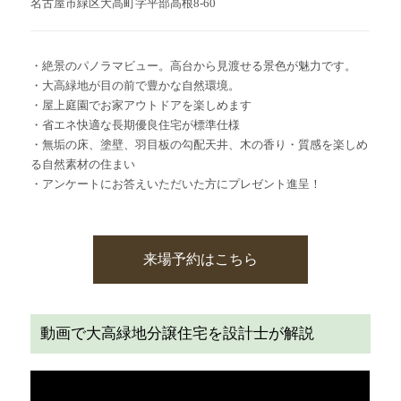
名古屋市緑区大高町字平部高根8-60
・絶景のパノラマビュー。高台から見渡せる景色が魅力です。
・大高緑地が目の前で豊かな自然環境。
・屋上庭園でお家アウトドアを楽しめます
・
省エネ快適な長期優良住宅が標準仕様
・無垢の床、塗壁、羽目板の勾配天井、木の香り・質感を楽しめ
る自然素材の住まい
・アンケートにお答えいただいた方にプレゼント進呈！
来場予約はこちら
動画で大高緑地分譲住宅を設計士が解説