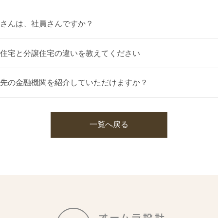
さんは、社員さんですか？
住宅と分譲住宅の違いを教えてください
には、土地を手に入れて建物を建築する「注文住宅」と、土地と完成した建
先の金融機関を紹介していただけますか？
る「分譲住宅」があります。
一覧へ戻る