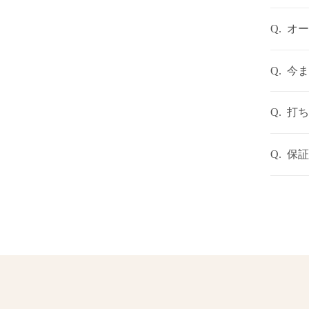
Q.
オー
Q.
今ま
Q.
打ち
Q.
保証
保証
建物の瑕
10年間
構等）に
三者機関