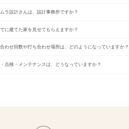
ムラ設計さんは、設計事務所ですか？
でに建てた家を見せてもらえますか？
合わせ回数や打ち合わせ場所は、どのようになっていますか？
・点検・メンテナンスは、どうなっていますか？
に関して
疵を10年間保証します。10年目に再検査を実施し、所定の手続きを経ること
の保証を延長することが出来ます。また、弊社では第三者検査機関（日本住宅
より工事期間中、工程に応じて4回の検査を行っています。将来住宅を手放す
の評価書を受けることが出来ます。