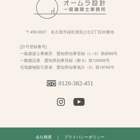
・メンテナンスに関して
品質をいつまでも保ち続け、快適に暮らしていただくために、お引渡し後、
〒458-0037 名古屋市緑区潮見が丘2丁目20番地
を6ヶ月・1年・2年・5年・10年で行なっています。10年以降に関しましては
有料でご対応させていただきます。
[許可登録番号]
一級建築士事務所 愛知県知事登録（い-3）第8569号
一般建設業 愛知県知事登録（般-5）第100392号
合がありましたら、その都度迅速にご対応させていただきますので、お気軽
宅地建物取引業者 愛知県知事免許（5）第19765号
たします。
0120-382-451
会社概要
｜
プライバシーポリシー